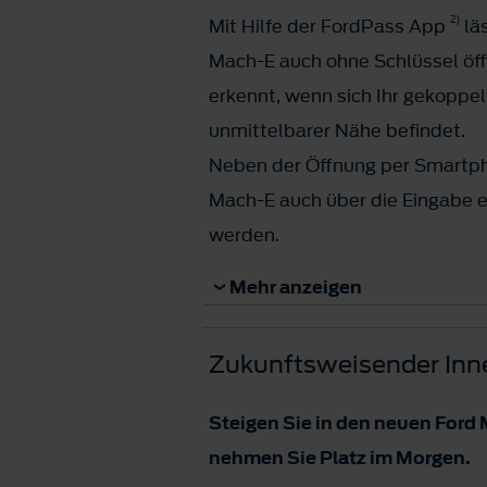
2)
Mit Hilfe der FordPass App
lä
Mach-E auch ohne Schlüssel öf
erkennt, wenn sich Ihr gekoppe
unmittelbarer Nähe befindet.
Neben der Öffnung per Smartp
Mach-E auch über die Eingabe e
werden.
2)
Zur Nutzung der Dienste ist die
Mehr anzeigen
FordPass-App sowie eine Datenv
Für die Datenübertragung könn
Zukunftsweisender In
Mobilfunkanbieter Gebühren anf
Steigen Sie in den neuen Ford
nehmen Sie Platz im Morgen.