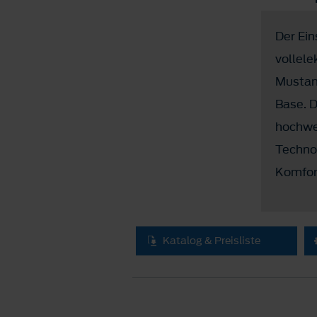
Der Ein
vollele
Mustang
Base. D
hochwe
Technol
Komfor
Katalog & Preisliste