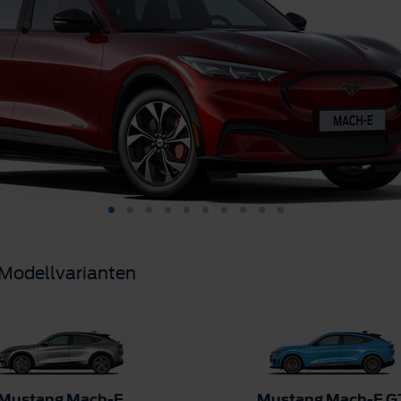
Modellvarianten
Mustang Mach-E
Mustang Mach-E G