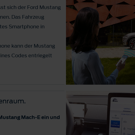
sst sich der Ford Mustang
fnen. Das Fahrzeug
ltes Smartphone in
hone kann der Mustang
ines Codes entriegelt
 Installation der
erbindung erforderlich.
en abhängig von Ihrem
nenraum.
allen.
 Mustang Mach-E ein und