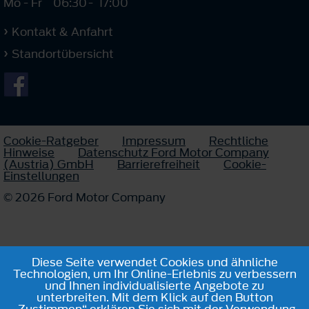
Mo - Fr
06:30
-
17:00
Kontakt & Anfahrt
Standortübersicht
Cookie-Ratgeber
Impressum
Rechtliche
Hinweise
Datenschutz Ford Motor Company
(Austria) GmbH
Barrierefreiheit
Cookie-
Einstellungen
© 2026 Ford Motor Company
Diese Seite verwendet Cookies und ähnliche
Technologien, um Ihr Online-Erlebnis zu verbessern
und Ihnen individualisierte Angebote zu
unterbreiten. Mit dem Klick auf den Button